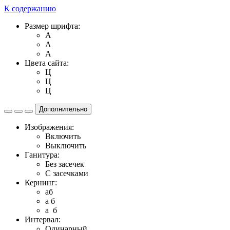
К содержанию
Размер шрифта:
A
A
A
Цвета сайта:
Ц
Ц
Ц
Дополнительно
Изображения:
Включить
Выключить
Ганитура:
Без засечек
С засечками
Кернинг:
aб
a б
a б
Интервал:
Одинарный