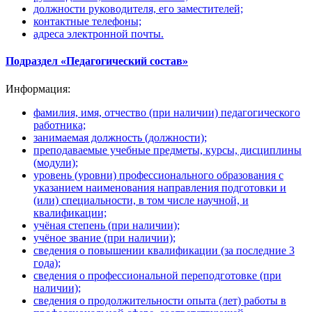
должности руководителя, его заместителей;
контактные телефоны;
адреса электронной почты.
Подраздел «Педагогический состав»
Информация:
фамилия, имя, отчество (при наличии) педагогического
работника;
занимаемая должность (должности);
преподаваемые учебные предметы, курсы, дисциплины
(модули);
уровень (уровни) профессионального образования с
указанием наименования направления подготовки и
(или) специальности, в том числе научной, и
квалификации;
учёная степень (при наличии);
учёное звание (при наличии);
сведения о повышении квалификации (за последние 3
года);
сведения о профессиональной переподготовке (при
наличии);
сведения о продолжительности опыта (лет) работы в