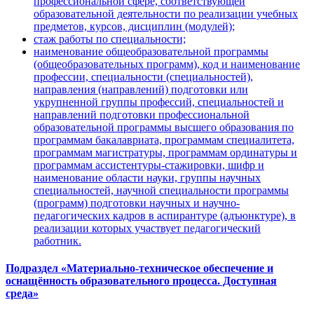
профессиональной сфере, соответствующей
образовательной деятельности по реализации учебных
предметов, курсов, дисциплин (модулей);
стаж работы по специальности;
наименование общеобразовательной программы
(общеобразовательных программ), код и наименование
профессии, специальности (специальностей),
направления (направлений) подготовки или
укрупненной группы профессий, специальностей и
направлений подготовки профессиональной
образовательной программы высшего образования по
программам бакалавриата, программам специалитета,
программам магистратуры, программам ординатуры и
программам ассистентуры-стажировки, шифр и
наименование области науки, группы научных
специальностей, научной специальности программы
(программ) подготовки научных и научно-
педагогических кадров в аспирантуре (адъюнктуре), в
реализации которых участвует педагогический
работник.
Подраздел «Материально-техническое обеспечение и
оснащённость образовательного процесса. Доступная
среда»